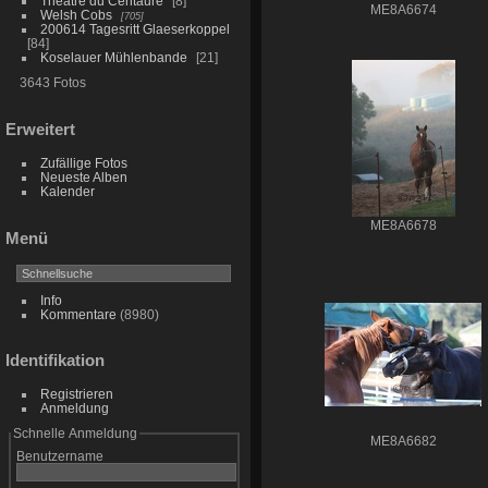
Théâtre du Centaure
8
ME8A6674
Welsh Cobs
705
200614 Tagesritt Glaeserkoppel
84
Koselauer Mühlenbande
21
3643 Fotos
Erweitert
Zufällige Fotos
Neueste Alben
Kalender
ME8A6678
Menü
Info
Kommentare
(8980)
Identifikation
Registrieren
Anmeldung
Schnelle Anmeldung
ME8A6682
Benutzername