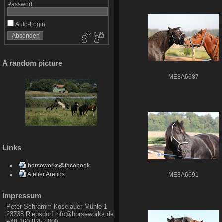
Passwort
Auto-Login
A random picture
ME8A6687
Links
horseworks@facebook
Atelier Arends
ME8A6691
Impressum
Peter Schramm Koselauer Mühle 1
23738 Riepsdorf info@horseworks.de
+49 160 825 8000