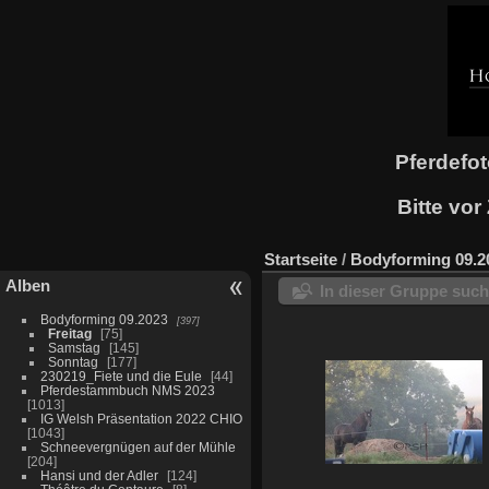
Pferdefot
Bitte vor 
Startseite
/
Bodyforming 09.2
Alben
In dieser Gruppe suc
Bodyforming 09.2023
397
Freitag
75
Samstag
145
Sonntag
177
230219_Fiete und die Eule
44
Pferdestammbuch NMS 2023
1013
IG Welsh Präsentation 2022 CHIO
1043
Schneevergnügen auf der Mühle
204
Hansi und der Adler
124